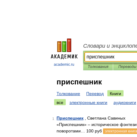
Словари и энциклоп
academic.ru
Толкования
Переводы
приспешник
Толкование
Перевод
Книги
все
электронные книги
аудиокниги
Приспешник
, Светлана Савиных
1
«Приспешник» – историческое фэнтези
поворотами… 100 руб
электронная книг